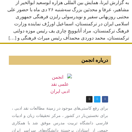
به گزارش ایرنا، همایش بین المللی هزاره ابوسعید ابوالخیر از
مشاهیر، عرفا و محدثین بزرگ سه‌شنبه ۲۶ دی ماه با حضور علی
مجتبی روزبهانی سفیر و نویدرسولی رایزن فرهنگی جمهوری
اسلامی ایران در ترکمنستان، اسماعیل اورزُف نماینده وزارت
فرهنگ ترکمنستان، مراد آتایوویچ چاری یف رئیس موزه دولتی
ترکمنستان، محمد دوردی محمداُف رئیس میراث فرهنگی و […]
درباره انجمن
برای رفع كاستی‌های موجود در زمینة مطالعات نقد ادبی ،
برای نخستین‌بار در كشور ، مركز تحقیقات زبان و ادبیات
فارسی دانشگاه تربیت مدرس موفق شد با همكاری
جمعی از استادان برجستة دانشگاه‌های سراسر ایران