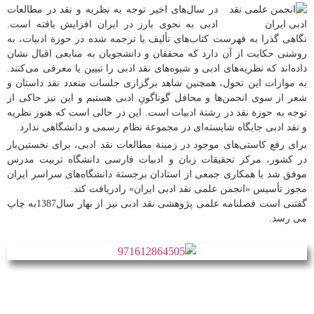
در سال‌های اخیر توجه به نظریه و نقد در مطالعات
ادبی به نحوی بارز در ایران افزایش یافته است.
نگاهی گذرا به فهرست كتاب‌های تألیف یا ترجمه شده در حوزة ادبیات، به
روشنی حكایت از آن دارد كه محققان و دانشجویان به منابعی اقبال نشان
داده‌اند كه نظریه‌های ادبی و شیوه‌های نقد ادبی را تبیین یا معرفی می‌كنند.
به موازات این تحول، همچنین شاهد برگزاری جلسات متعدد نقد داستان و
شعر از سوی انجمن‌ها و محافل گوناگونِ ادبی هستیم و این نیز حاكی از
توجه به حوزة‌ نقد در رشتة ادبیات است. این در حالی است كه هنوز نظریه
و نقد ادبی جایگاه شایسته‌ای در مجموعة نظام رسمی و دانشگاهی ندارد.
برای رفع كاستی‌های موجود در زمینة مطالعات نقد ادبی، برای نخستین‌بار
در كشور، مركز تحقیقات زبان و ادبیات فارسی دانشگاه تربیت مدرس
موفق شد با همكاری جمعی از استادان برجستة دانشگاه‌های سراسر ایران
مجوز تأسیس «انجمن علمی نقد ادبی ایران» رادریافت كند.
گفتنی است فصلنامه علمی پژوهشی نقد ادبی نیز از بهار سال1387به چاپ
می رسد.