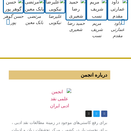
علیرضا
مرتضی
حسن گوهر
نیکویی
بابک معین
پور
داود
مریم
حمید رضا
عمارتی
شریف
شعیری
مقدم
نسب
درباره انجمن
برای رفع كاستی‌های موجود در زمینة مطالعات نقد ادبی ،
برای نخستین‌بار در كشور ، مركز تحقیقات زبان و ادبیات