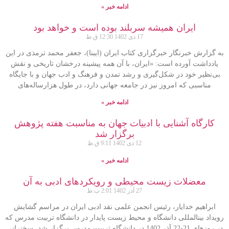
ادامه خبر »
ایران همیشه سربلند بوده است و خواهد بود
17 دی 1402
12:30 ق.ظ
به گزارش خبرنگار خبرگزاری کتاب ایران (ایبنا)، جعفر محمد ترمذی در این
یادداشت آورده است: «ایران، با آن همه پیشینه درخشان تاریخی و نقش
بی‌نظیر خود در شکل‌گیری و رشد تمدن و فرهنگ و ادب جهان و با جایگاه
مناسبی که امروز نیز در جامعه جهانی دارد، در طول هزارساله‌های
ادامه خبر »
کارگاه آشنایی با ادبیات جهان به مناسبت هفته پژوهش
برگزار شد
12 دی 1402
9:11 ق.ظ
ادامه خبر »
معضلات زیست‏ محیطی و رویکردهای ادبی به آن
27 آذر 1402
2:01 ب.ظ
ابراهیم خدایار، رئیس انجمن علمی نقد ادبی ایران در مراسم گشایش
رویداد بین‏المللی دانشگاه و محیط زیست پایدار در دانشگاه تربیت مدرس که
در روزهای 21-22 آذر 1402 در دانشگاه تربیت مدرس برگزار شد، سخنرانی