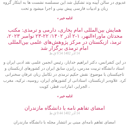
عدیوی در سالن آیینه وند تشکیل شد.این سسلسه نشست ها به ابتکار گروه
زبان و ادبیات فارسی پیش بینی و اجرا میشود و تحت
ادامه خبر »
همایش بین‌المللی امام بخاری، دارمی و ترمذی: مکتب
محدثان ماوراءالنهر، ۱-۲ آذر ۱۴۰۲/ ۲۲-۲۳ نوامبر ۲۰۲۳،
ترمذ، ازبکستان در مرکز پژوهش‌های علمی بین‌المللی
امام ترمذی برگزار شد
14 آذر 1402
9:54 ق.ظ
در این کنفرانس، دکتر ابراهیم خدایار، رئیس انجمن علمی نقد ادبی ایران و
استاد دانشگاه تربیت مدرس، رایزن سابق ایران در کشورهای ازبکستان و
تاجیکستان با موضوع: نقش حکیم ترمذی در تکامل زبان عرفان سخنرانی
کرد. علاوه‌بر ازبکستان، استادانی از کشورهای ایران، روسیه، ترکیه، مغرب
، الجزایر، امارات، قطر، کویت
ادامه خبر »
امضای تفاهم نامه با دانشگاه مازندران
14 آذر 1402
9:44 ق.ظ
امضای تفاهم نامه‌ای مبنی بر انتشار مجله با دانشگاه مازندران