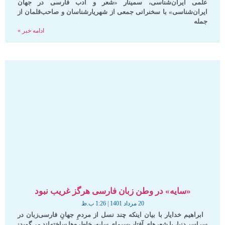
علمی ایران‌شناسی، سمینار «شعر و ادب فارسی در جهان
ایران‌شناسی» با سخنرانی جمعی از شهریارشناسان و صاحب‌قلمان از
جمله
ادامه خبر »
«سایه» در وطن زبان فارسی هرگز غریب نبود
20 مرداد 1401
1:26 ب.ظ
ابراهیم خدایار با بیان اینکه چند نسل از مردمِ جهانِ فارسی‌زبان در
سراسر دنیا، با شعرهای آفتاب‌سیمایِ سایه، خاطره‌ها ساخته‌اند می‌گوید: