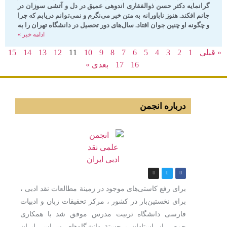
گرانمایه دکتر حسن ذوالفقاری اندوهی عمیق در دل و آتشی سوزان در
جانم افکند. هنوز ناباورانه به متن خبر می­‌نگرم و نمی­‌توانم دریابم که چرا
و چگونه او چنین جوان افتاد. سال‌های دور تحصیل در دانشگاه تهران را به
ادامه خبر »
« قبلی
1
2
3
4
5
6
7
8
9
10
11
12
13
14
15
16
17
بعدی »
درباره انجمن
برای رفع كاستی‌های موجود در زمینة مطالعات نقد ادبی ،
برای نخستین‌بار در كشور ، مركز تحقیقات زبان و ادبیات
فارسی دانشگاه تربیت مدرس موفق شد با همكاری
جمعی از استادان برجستة دانشگاه‌های سراسر ایران