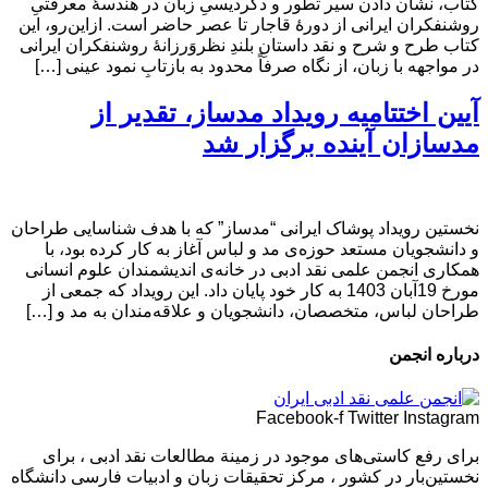
کتاب، نشان دادن سیر تطور و دگردیسیِ زبان در هندسۀ معرفتیِ
روشنفکران ایرانی از دورۀ قاجار تا عصر حاضر است. از‌این‌رو، این
کتاب طرح و شرح و نقد داستانِ بلندِ نظروَرزانۀ روشنفکران ایرانی
در مواجهه با زبان، از نگاه صرفاً محدود به بازتابِ نمود عینی […]
آیین اختتامیه‌ رویداد مدساز، تقدیر از
مدسازان آینده برگزار شد
نخستین رویداد پوشاک ایرانی “مدساز” که با هدف شناسایی طراحان
و دانشجویان مستعد حوزه‌ی مد و لباس آغاز به کار کرده بود، با
همکاری انجمن علمی نقد ادبی در خانه‌ی اندیشمندان علوم انسانی
مورخ 19آبان 1403 به کار خود پایان داد. این رویداد که جمعی از
طراحان لباس، متخصصان، دانشجویان و علاقه‌مندان به مد و […]
درباره انجمن
Facebook-f
Twitter
Instagram
برای رفع كاستی‌های موجود در زمینة مطالعات نقد ادبی ، برای
نخستین‌بار در كشور ، مركز تحقیقات زبان و ادبیات فارسی دانشگاه