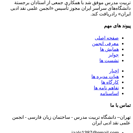
تربیت مدرس موفق شد با همكاری جمعی از استادان برجستة
دانشگاه‌های سراسر ایران مجوز تأسیس «انجمن علمی نقد ادبی
ایران» رادریافت كند.
پیوند های مهم
صفحه اصلی
معرفی انجمن
همایش ها
جوایز
نشست ها
اخبار
هیات مدیره ها
کارگاه ها
تفاهم نامه ها
اساسنامه
تماس با ما
تهران– دانشگاه تربیت مدرس - ساختمان زبان فارسی - انجمن
علمی نقد ادبی ایران
iaalc1387@gmail.com