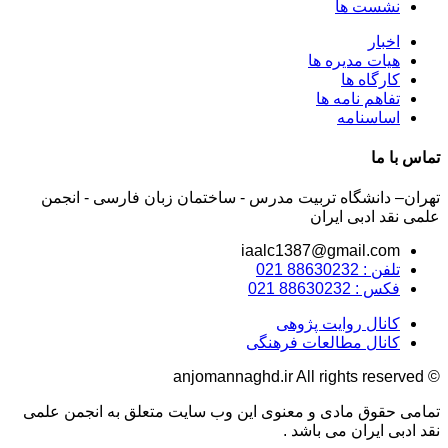
نشست ها
اخبار
هیات مدیره ها
کارگاه ها
تفاهم نامه ها
اساسنامه
تماس با ما
تهران– دانشگاه تربیت مدرس - ساختمان زبان فارسی - انجمن
علمی نقد ادبی ایران
iaalc1387@gmail.com
تلفن : 88630232 021
فکس : 88630232 021
کانال روایت پژوهی
کانال مطالعات فرهنگی
© anjomannaghd.ir All rights reserved​
تمامی حقوق مادی و معنوی این وب سایت متعلق به انجمن علمی
نقد ادبی ایران می باشد . ​