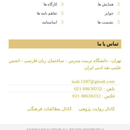
همایش ها
کارگاه ها
جوایز
تفاهم نامه ها
نشست ها
اساسنامه
تماس با ما
تهران– دانشگاه تربیت مدرس - ساختمان زبان فارسی - انجمن
علمی نقد ادبی ایران
iaalc1387@gmail.com
تلفن : 88630232 021
فکس : 88630232 021
کانال روایت پژوهی
کانال مطالعات فرهنگی
© ANJOMANNAGHD.IR ALL RIGHTS RESERVED​