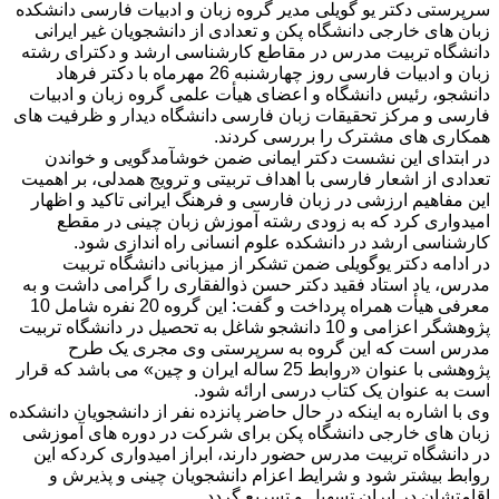
سرپرستی دکتر یو گویلی مدیر گروه زبان و ادبیات فارسی دانشکده
زبان های خارجی دانشگاه پکن و تعدادی از دانشجویان غیر ایرانی
دانشگاه تربیت مدرس در مقاطع کارشناسی ارشد و دکترای رشته
زبان و ادبیات فارسی روز چهارشنبه 26 مهرماه با دکتر فرهاد
دانشجو، رئیس دانشگاه و اعضای هیأت علمی گروه زبان و ادبیات
فارسی و مرکز تحقیقات زبان فارسی دانشگاه دیدار و ظرفیت های
همکاری های مشترک را بررسی کردند.
در ابتدای این نشست دکتر ایمانی ضمن خوش‏آمد‏گویی و خواندن
تعدادی از اشعار فارسی با اهداف تربیتی و ترویج همدلی، بر اهمیت
این مفاهیم ارزشی در زبان فارسی و فرهنگ ایرانی تاکید و اظهار
امیدواری کرد که به زودی رشته آموزش زبان چینی در مقطع
کارشناسی ارشد در دانشکده علوم انسانی راه اندازی شود.
در ادامه دکتر یوگویلی ضمن تشکر از میزبانی دانشگاه تربیت
مدرس، یاد استاد فقید دکتر حسن ذوالفقاری را گرامی داشت و به
معرفی هیأت همراه پرداخت و گفت: این گروه 20 نفره شامل 10
پژوهشگر اعزامی و 10 دانشجو شاغل به تحصیل در دانشگاه تربیت
مدرس است که این گروه به سرپرستی وی مجری یک طرح
پژوهشی با عنوان «روابط 25 ساله ایران و چین» می باشد که قرار
است به عنوان یک کتاب درسی ارائه شود.
وی با اشاره به اینکه در حال حاضر پانزده نفر از دانشجویان دانشکده
زبان های خارجی دانشگاه پکن برای شرکت در دوره های آموزشی
در دانشگاه تربیت مدرس حضور دارند، ابراز امیدواری کردکه این
روابط بیشتر شود و شرایط اعزام دانشجویان چینی و پذیرش و
اقامتشان در ایران تسهیل و تسریع گردد.