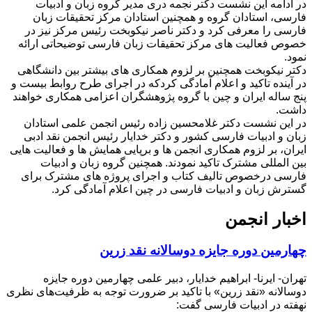
در ادامه این نشست دکتر نجمه دری مدیر گروه زبان و ادبیات
فارسی، استادان گروه و همچنین استادان مرکز تحقیقات زبان
فارسی را معرفی کرد و دکتر ناصر نیکوبخت رئیس مرکز نیز در
خصوص فعالیت های مرکز تحقیقات زبان فارسی توضیحاتی ارائه
نمود.
دکتر نیکوبخت همچنین بر لزوم همکاری های بیشتر بین دانشگاهی
در آینده تاکید و اعلام آمادگی کردکه در اجرای طرح روابط بیست و
پنج ساله ایران و چین با گروه پژوهشگران اعزامی همکاری خواهند
داشت.
در این نشست دکتر غلامحسین زاده رئیس انجمن علمی استادان
زبان و ادبیات فارسی کشور و دکتر خدایار رئیس انجمن نقد ادبی
ایران، بر لزوم همکاری انجمن ها و برپایی همایش ‏ها و فعالیت هایی
بین المللی مشترک تاکید نمودند. همچنین گروه زبان و ادبیات
فارسی درخصوص تالیف کتاب و اجرای پروژه های مشترک برای
گسترش زبان و ادبیات فارسی در چین اعلام آمادگی کرد.
اخبار انجمن
چهارمین دوره جایزه دوسالانه نقد زرین
تهران- ایرنا- ابراهیم خدایار، دبیر علمی چهارمین دوره جایزه
دوسالانه «نقد زرین» با تاکید بر ضرورت توجه به ظرفیت‌های نظری
نهفته در ادبیات فارسی گفت: