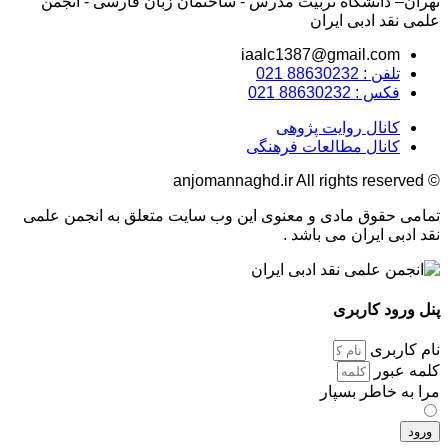
تهران– دانشگاه تربیت مدرس - ساختمان زبان فارسی - انجمن
علمی نقد ادبی ایران
iaalc1387@gmail.com
تلفن : 88630232 021
فکس : 88630232 021
کانال روایت پژوهی
کانال مطالعات فرهنگی
© anjomannaghd.ir All rights reserved​
تمامی حقوق مادی و معنوی این وب سایت متعلق به انجمن علمی
نقد ادبی ایران می باشد . ​
پنل ورود کاربری
نام کاربری
کلمه عبور
مرا به خاطر بسپار
ورود