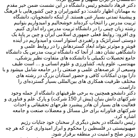
دکتر فرهاد دانشجو رئیس دانشگاه در این نشست ضمن خیر مقدم
به مهمانان اظهار داشت: دو کشورایران و چین کشورهایی با فرهنگ
و پیشینۀ تمدنی بسیار غنی هستند. از اینکه دانشجویان، دانشگاه
تربیت مدرس را انتخاب کرده‌اند خوشحالیم و امیدواریم بتوانیم
رشته زبان چینی را در دانشگاه تربیت مدرس راه اندازی کنیم.
وی افزود: روابط فعلی جمهوری اسلامی ایران و چین بر پایۀ یک
دوستی استراتژیک و راهبردی استوار است و امیدواریم در آینده
قویتر و موثر‏تر بتواند ابعاد گسترده‏اش را در روابط علمی و
دانشگاهی نشان دهد. از آنجا که دانشگاه تربیت مدرس یک دانشگاه
جامع تحصیلات تکمیلی با دانشکده های متفاوت نظیر پزشکی،
مهندسی، علوم پایه، کشاورزی و علوم انسانی و … است طیف
وسیعی از عرصه‌های علمی و صنعتی را در جامعه شامل می‏شود و با
دارا بودن امکانات کافی و حضور استادان بزرگ در رشته های
مختلف ظرفیت همکاری های بین‌المللی بسیار گسترده‌ای را
داراست.
دکتر دانشجو همچنین به برخی ظرفیت‏های دانشگاه از جمله وجود
شرکتهای دانش بنیان (بیش از 150 شرکت) و پارک علم و فناوری و
فعالیت های بسیار آن هادر پیشبرد طرح‏های تحقیقاتی و احداث
شرکت‏های فناورانه برای حل مسائل و معضلات صنعت و جامعه
اشاره کرد.
رئیس دانشگاه در بخش دیگری از سخنان خود جنایات رژیم
صهیونیستی در فلسطین را محکوم و ابراز امیدواری کرد که هر چه
زودتر صلح و امنیت در منطقه برقرار شود.