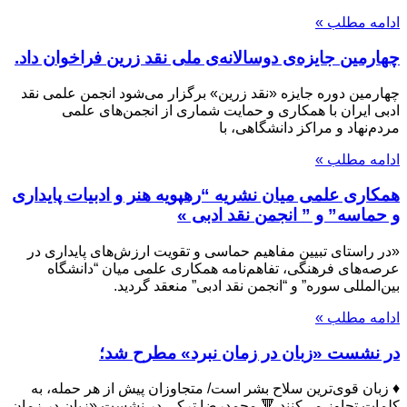
ادامه مطلب »
چهارمین جایزه‌ی دوسالانه‌ی ملی نقد زرین فراخوان داد.
چهارمین دوره جایزه «نقد زرین» برگزار می‌شود انجمن علمی نقد
ادبی ایران با همکاری و حمایت شماری از انجمن‏‌های علمی
مردم‌‏نهاد و مراکز دانشگاهی، با
ادامه مطلب »
همکاری علمی میان نشریه “رهپویه هنر و ادبیات پایداری
و حماسه” و ” انجمن نقد ادبی »
«در راستای تبیین مفاهیم حماسی و تقویت ارزش‌های پایداری در
عرصه‌های فرهنگی، تفاهم‌نامه همکاری علمی میان “دانشگاه
بین‌المللی سوره” و “انجمن نقد ادبی” منعقد گردید.
ادامه مطلب »
در نشست «زبان در زمان نبرد» مطرح شد؛
♦️ زبان قوی‌ترین سلاح بشر است/ متجاوزان پیش از هر حمله، به
کلمات تجاوز می‌کنند 🔻 محمدرضا ترکی در نشست «زبان در زمان