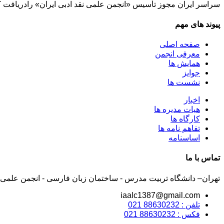
سراسر ایران مجوز تأسیس «انجمن علمی نقد ادبی ایران» رادریافت ك
پیوند های مهم
صفحه اصلی
معرفی انجمن
همایش ها
جوایز
نشست ها
اخبار
هیات مدیره ها
کارگاه ها
تفاهم نامه ها
اساسنامه
تماس با ما
تهران– دانشگاه تربیت مدرس - ساختمان زبان فارسی - انجمن علمی نق
iaalc1387@gmail.com
تلفن : 88630232 021
فکس : 88630232 021