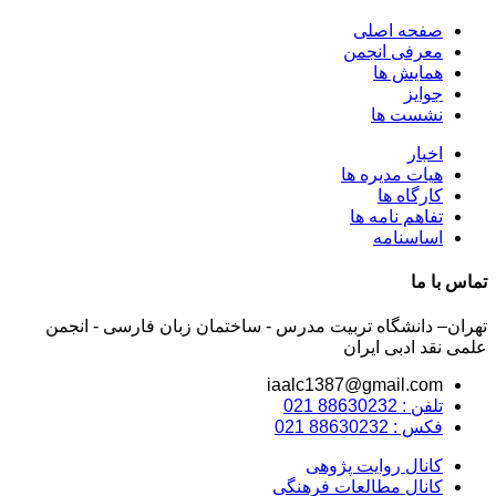
صفحه اصلی
معرفی انجمن
همایش ها
جوایز
نشست ها
اخبار
هیات مدیره ها
کارگاه ها
تفاهم نامه ها
اساسنامه
تماس با ما
تهران– دانشگاه تربیت مدرس - ساختمان زبان فارسی - انجمن
علمی نقد ادبی ایران
iaalc1387@gmail.com
تلفن : 88630232 021
فکس : 88630232 021
کانال روایت پژوهی
کانال مطالعات فرهنگی