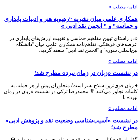
ادامه مطلب »
همکاری علمی میان نشریه “رهپویه هنر و ادبیات پایداری
و حماسه” و ” انجمن نقد ادبی »
«در راستای تبیین مفاهیم حماسی و تقویت ارزش‌های پایداری در
عرصه‌های فرهنگی، تفاهم‌نامه همکاری علمی میان “دانشگاه
بین‌المللی سوره” و “انجمن نقد ادبی” منعقد گردید.
ادامه مطلب »
در نشست «زبان در زمان نبرد» مطرح شد؛
♦️ زبان قوی‌ترین سلاح بشر است/ متجاوزان پیش از هر حمله، به
کلمات تجاوز می‌کنند 🔻 محمدرضا ترکی در نشست «زبان در زمان
نبرد» با
ادامه مطلب »
در نشست «آسیب‌شناسی وضعیت نقد و پژوهش ادبی»
مطرح شد؛
گذار از نقد «کتاب‌محور» به نقد «مسئله‌محور» ضرورت دارد 💎