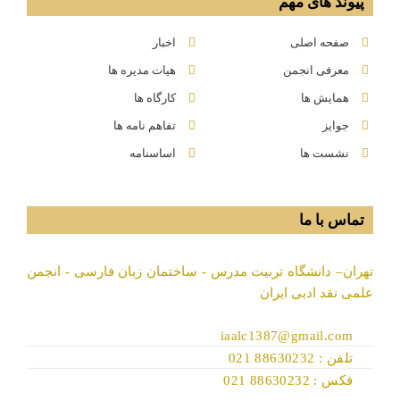
پیوند های مهم
صفحه اصلی
اخبار
معرفی انجمن
هیات مدیره ها
همایش ها
کارگاه ها
جوایز
تفاهم نامه ها
نشست ها
اساسنامه
تماس با ما
تهران– دانشگاه تربیت مدرس - ساختمان زبان فارسی - انجمن
علمی نقد ادبی ایران
iaalc1387@gmail.com
تلفن : 88630232 021
فکس : 88630232 021