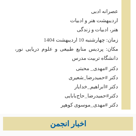
عصرانه ادبی
اردیبهشت هنر و ادبیات
هنر، ادبیات و زندگی
زمان: چهارشنبه 10 اردیبهشت 1404
مکان: پردیس منابع طبیعی و علوم دریایی نور،
دانشگاه تربیت مدرس
دکتر #مهدی_ محبتی
دکتر #حمیدرضا_شعیری
دکتر #ابراهیم_خدایار
دکتر#حمیدرضا_حاج‌بابایی
دکتر #مهدی_موسوی کوهپر
اخبار انجمن