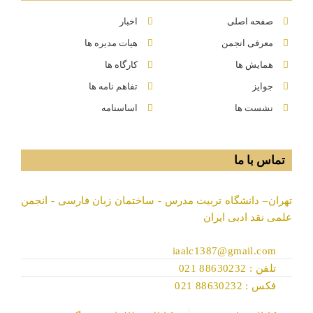
صفحه اصلی
اخبار
معرفی انجمن
هیات مدیره ها
همایش ها
کارگاه ها
جوایز
تفاهم نامه ها
نشست ها
اساسنامه
تماس با ما
تهران– دانشگاه تربیت مدرس - ساختمان زبان فارسی - انجمن
علمی نقد ادبی ایران
iaalc1387@gmail.com
تلفن : 88630232 021
فکس : 88630232 021