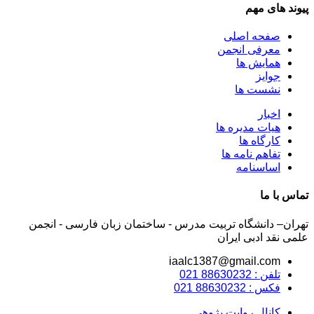
پیوند های مهم
صفحه اصلی
معرفی انجمن
همایش ها
جوایز
نشست ها
اخبار
هیات مدیره ها
کارگاه ها
تفاهم نامه ها
اساسنامه
تماس با ما
تهران– دانشگاه تربیت مدرس - ساختمان زبان فارسی - انجمن
علمی نقد ادبی ایران
iaalc1387@gmail.com
تلفن : 88630232 021
فکس : 88630232 021
کانال روایت پژوهی