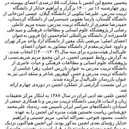
پنجمین مجمع این انجمن با مشارکت ۵۵ درصدی اعضای پیوسته‌ در
روز چهارشنبه ۱۶ تیر ۱۴۰۰ برگزار و ابراهیم خدایار از دانشگاه
تربیت مدرس، علیرضا نیکویی از دانشگاه گیلان، عیسی امن‌خانی از
دانشگاه گلستان، پارسا یعقوبی جنبه‌سرایی از دانشگاه کردستان،
حمیدرضا شعیری از دانشگاه تربیت مدرس، سیده مریم عاملی
رضایی از پژوهشگاه علوم انسانی و مطالعات فرهنگی و سیدعلی
قاسم‌زاده از دانشگاه بین‌المللی امام‌خمینی (ه) قزوین به‌عنوان
اعضای اصلی؛ مرتضی بابک معین از دانشگاه آزاد واحد مرکز تهران
و داوود عمارتی‌مقدم از دانشگاه نیشابور به عنوان اعضای
علی‌البدل هیئت‌مدیره برای سه سال (۱۴۰۳-۱۴۰۰) انتخاب شدند.
به گزارش روابط عمومی انجمن، در این مجمع مریم شریف‌نسب از
پژوهشگاه علوم انسانی و مطالعات فرهنگی و حیات عامری از
دانشگاه تربیت مدرس به عنوان بازرس اصلی، زهرا عباسی از
دانشگاه تربیت مدرس و حسن گوهرپور شاعر و منتقد ادبی نیز به
عنوان بازرسان علی‌البدل برگزیده شدند.
در این نشست گزارشی از عملکرد انجمن در دوره‌ی چهارم ارائه
شد.
انجمن علمی نقد ادبی ایران در سال ۱۳۸۷ به ابتکار مرکز تحقیقات
زبان و ادبیات فارسی دانشگاه تربیت مدرس و با همکاری جمعی از
استادان دانشگاه‌های سراسر ایران تأسیس شد. زنده‌یاد علی‌محمد
حق‌شناس ریاست نخستین هیئت مدیره این انجمن را به عهده
داشت. محمود فتوحی، نصرالله امامی، مریم حسینی و ابراهیم
خدایار رؤسای بعدی انجمن مذکور بودند. این انجمن هم‌اکنون نزدیک
به ۵۰۰ عضو پیوسته و وابسته دارد. قرار است در نخستین جلسه از