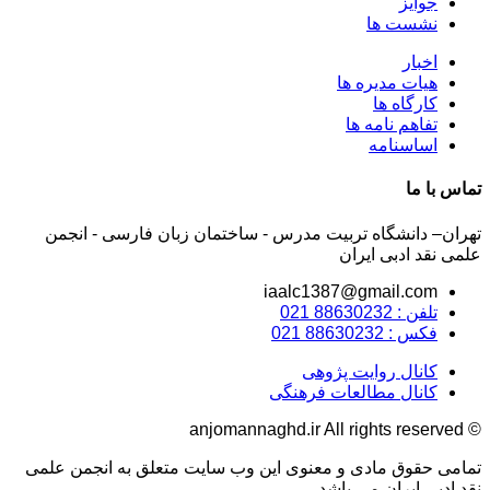
جوایز
نشست ها
اخبار
هیات مدیره ها
کارگاه ها
تفاهم نامه ها
اساسنامه
تماس با ما
تهران– دانشگاه تربیت مدرس - ساختمان زبان فارسی - انجمن
علمی نقد ادبی ایران
iaalc1387@gmail.com
تلفن : 88630232 021
فکس : 88630232 021
کانال روایت پژوهی
کانال مطالعات فرهنگی
© anjomannaghd.ir All rights reserved​
تمامی حقوق مادی و معنوی این وب سایت متعلق به انجمن علمی
نقد ادبی ایران می باشد . ​